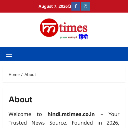
Skip
August 7, 2026
Facebook
Instagram
to
content
Primary
Menu
Home
About
About
Welcome to
hindi.mtimes.co.in
– Your
Trusted News Source. Founded in 2026,