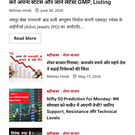
करें अपना स्टेटस और जानें लेटेस्ट GMP, Listing
Mtimes Hindi
June 30, 2026
जयपुर बेस्ड 'रामभजो' ब्रांड वाली आभूषण निर्माता कंपनी एडवाइट ज्वेल्स के
आईपीओ (Advit Jewels IPO) का अलॉटमेंट...
Read
Read More
more
about
Advit
Jewels
बड़ीखबर
शेयर बाजार
IPO
शेयर बाजार गिरावट: कमजोर रुपये और महंगे तेल
Allotment
Status:
ने बढ़ाई निवेशकों की चिंता
ऐसे
चेक
Mtimes Hindi
May 15, 2026
करें
अपना
स्टेटस
बड़ीखबर
शेयर बाजार
और
जानें
Nifty 50 Prediction for Monday: क्या
लेटेस्ट
GMP,
सोमवार को मार्केट में आएगी तेजी? जानिए
Listing
Support, Resistance और Technical
Levels
Mtimes Hindi
April 18, 2026
बड़ीखबर
शेयर बाजार