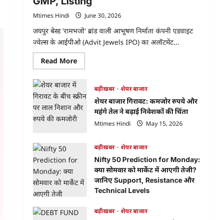
GMP, Listing
Mtimes Hindi
June 30, 2026
जयपुर बेस्ड 'रामभजो' ब्रांड वाली आभूषण निर्माता कंपनी एडवाइट
ज्वेल्स के आईपीओ (Advit Jewels IPO) का अलॉटमेंट...
Read
Read More
more
about
Advit
Jewels
बड़ीखबर
शेयर बाजार
IPO
शेयर बाजार गिरावट: कमजोर रुपये और
Allotment
Status:
महंगे तेल ने बढ़ाई निवेशकों की चिंता
ऐसे
चेक
Mtimes Hindi
May 15, 2026
करें
अपना
स्टेटस
बड़ीखबर
शेयर बाजार
और
जानें
Nifty 50 Prediction for Monday:
लेटेस्ट
GMP,
क्या सोमवार को मार्केट में आएगी तेजी?
Listing
जानिए Support, Resistance और
Technical Levels
Mtimes Hindi
April 18, 2026
बड़ीखबर
शेयर बाजार