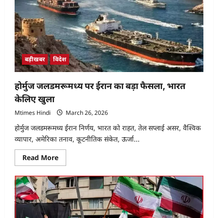
ने
जिम्मेदारी
से
पल्ला
झाड़ा
बड़ीखबर
विदेश
होर्मुज जलडमरूमध्य पर ईरान का बड़ा फैसला, भारत
केलिए खुला
Mtimes Hindi
March 26, 2026
होर्मुज जलडमरूमध्य ईरान निर्णय, भारत को राहत, तेल सप्लाई असर, वैश्विक
व्यापार, अमेरिका तनाव, कूटनीतिक संकेत, ऊर्जा...
Read
Read More
more
about
होर्मुज
जलडमरूमध्य
पर
ईरान
का
बड़ा