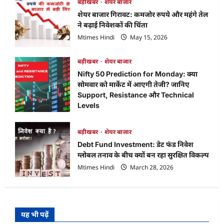
Jewels
बड़ीखबर
शेयर बाजार
IPO
शेयर बाजार गिरावट: कमजोर रुपये और महंगे तेल
Allotment
Status:
ने बढ़ाई निवेशकों की चिंता
ऐसे
चेक
Mtimes Hindi
May 15, 2026
करें
अपना
स्टेटस
बड़ीखबर
शेयर बाजार
और
जानें
Nifty 50 Prediction for Monday: क्या
लेटेस्ट
GMP,
सोमवार को मार्केट में आएगी तेजी? जानिए
Listing
Support, Resistance और Technical
Levels
Mtimes Hindi
April 18, 2026
बड़ीखबर
शेयर बाजार
Debt Fund Investment: डेट फंड निवेश
ग्लोबल तनाव के बीच क्यों बन रहा सुरक्षित विकल्प
Mtimes Hindi
March 28, 2026
यह भी पढ़ें