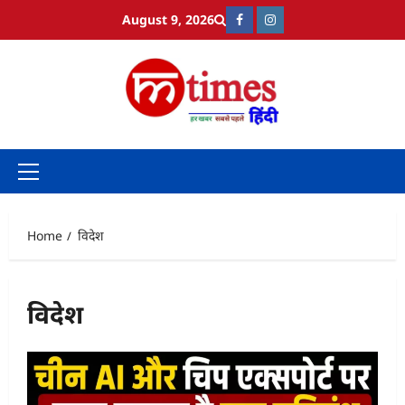
Skip
August 9, 2026
Facebook
Instagram
to
content
Primary
Menu
Home
विदेश
विदेश