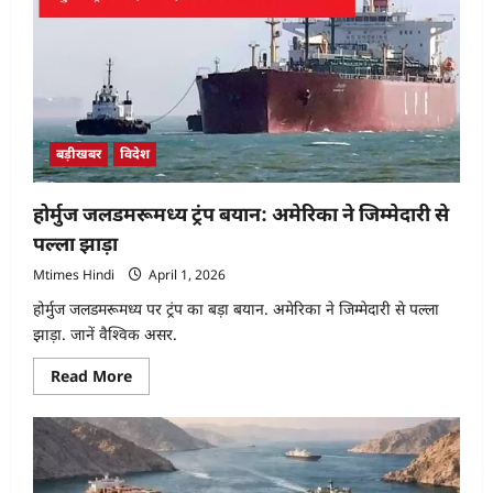
डेडलाइन
बढ़ी,
युद्ध
का
खतरा
गहराया
बड़ीखबर
विदेश
होर्मुज जलडमरूमध्य ट्रंप बयान: अमेरिका ने जिम्मेदारी से
पल्ला झाड़ा
Mtimes Hindi
April 1, 2026
होर्मुज जलडमरूमध्य पर ट्रंप का बड़ा बयान. अमेरिका ने जिम्मेदारी से पल्ला
झाड़ा. जानें वैश्विक असर.
Read
Read More
more
about
होर्मुज
जलडमरूमध्य
ट्रंप
बयान:
अमेरिका