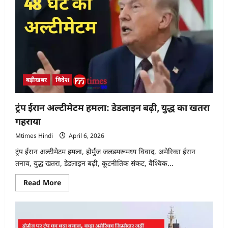
चिप
एक्सपोर्ट
पर
कस
सकता
है
शिकंजा,
दुनिया
की
टेक
इंडस्ट्री
बड़ीखबर
विदेश
पर
पड़
सकता
है
ट्रंप ईरान अल्टीमेटम हमला: डेडलाइन बढ़ी, युद्ध का खतरा
बड़ा
असर
गहराया
Mtimes Hindi
April 6, 2026
ट्रंप ईरान अल्टीमेटम हमला, होर्मुज जलडमरूमध्य विवाद, अमेरिका ईरान
तनाव, युद्ध खतरा, डेडलाइन बढ़ी, कूटनीतिक संकट, वैश्विक...
Read
Read More
more
about
ट्रंप
ईरान
अल्टीमेटम
हमला: