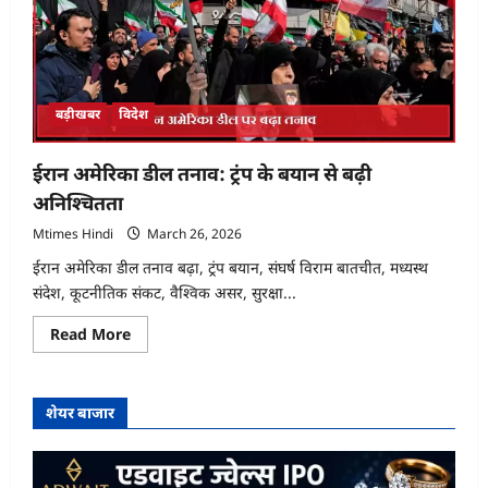
फैसला,
भारत
केलिए
खुला
बड़ीखबर
विदेश
ईरान अमेरिका डील तनाव: ट्रंप के बयान से बढ़ी
अनिश्चितता
Mtimes Hindi
March 26, 2026
ईरान अमेरिका डील तनाव बढ़ा, ट्रंप बयान, संघर्ष विराम बातचीत, मध्यस्थ
संदेश, कूटनीतिक संकट, वैश्विक असर, सुरक्षा...
Read
Read More
more
about
ईरान
अमेरिका
डील
शेयर बाजार
तनाव:
ट्रंप
के
बयान
से