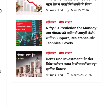
Status:
महंगे तेल ने बढ़ाई निवेशकों की चिंता
ऐसे
चेक
0
Mtimes Hindi
May 15, 2026
करें
अपना
स्टेटस
बड़ीखबर
शेयर बाजार
और
जानें
Nifty 50 Prediction for Monday:
लेटेस्ट
GMP,
क्या सोमवार को मार्केट में आएगी तेजी?
Listing
जानिए Support, Resistance और
Technical Levels
Mtimes Hindi
April 18, 2026
बड़ीखबर
शेयर बाजार
Debt Fund Investment: डेट फंड
निवेश ग्लोबल तनाव के बीच क्यों बन रहा
सुरक्षित विकल्प
ुख
Mtimes Hindi
March 28, 2026