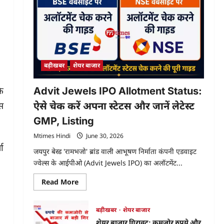
बड़ीखबर
शेयर बाजार
कि
Advit Jewels IPO Allotment Status:
स
ऐसे चेक करें अपना स्टेटस और जानें लेटेस्ट
GMP, Listing
Mtimes Hindi
June 30, 2026
ा
जयपुर बेस्ड 'रामभजो' ब्रांड वाली आभूषण निर्माता कंपनी एडवाइट
ज्वेल्स के आईपीओ (Advit Jewels IPO) का अलॉटमेंट...
Read
Read More
more
about
Advit
Jewels
बड़ीखबर
शेयर बाजार
IPO
शेयर बाजार गिरावट: कमजोर रुपये और
Allotment