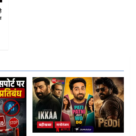
ै
ा
बड़ीखबर
मनोरंजन