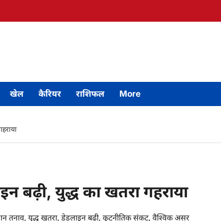
खेल
कैरियर
राशिफल
More
 गहराया
ाइन बढ़ी, युद्ध का खतरा गहराया
रान तनाव, युद्ध खतरा, डेडलाइन बढ़ी, कूटनीतिक संकट, वैश्विक असर