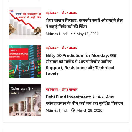
about
Advit
Jewels
बड़ीखबर
शेयर बाजार
IPO
शेयर बाजार गिरावट: कमजोर रुपये और महंगे तेल
Allotment
Status:
ने बढ़ाई निवेशकों की चिंता
ऐसे
चेक
Mtimes Hindi
May 15, 2026
करें
अपना
स्टेटस
बड़ीखबर
शेयर बाजार
और
जानें
Nifty 50 Prediction for Monday: क्या
लेटेस्ट
GMP,
सोमवार को मार्केट में आएगी तेजी? जानिए
Listing
Support, Resistance और Technical
Levels
Mtimes Hindi
April 18, 2026
बड़ीखबर
शेयर बाजार
Debt Fund Investment: डेट फंड निवेश
ग्लोबल तनाव के बीच क्यों बन रहा सुरक्षित विकल्प
Mtimes Hindi
March 28, 2026