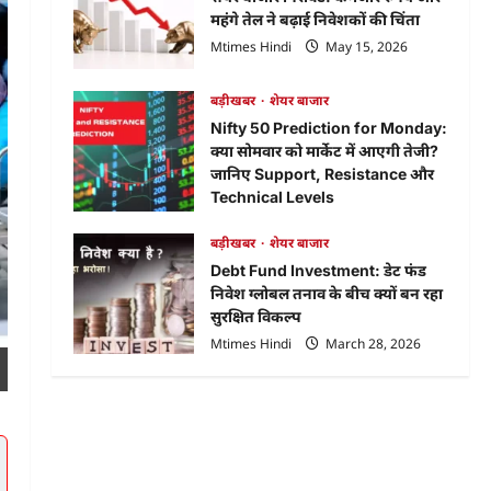
Status:
महंगे तेल ने बढ़ाई निवेशकों की चिंता
ऐसे
चेक
Mtimes Hindi
May 15, 2026
करें
अपना
स्टेटस
बड़ीखबर
शेयर बाजार
और
जानें
Nifty 50 Prediction for Monday:
लेटेस्ट
GMP,
क्या सोमवार को मार्केट में आएगी तेजी?
Listing
जानिए Support, Resistance और
Technical Levels
Mtimes Hindi
April 18, 2026
बड़ीखबर
शेयर बाजार
Debt Fund Investment: डेट फंड
निवेश ग्लोबल तनाव के बीच क्यों बन रहा
सुरक्षित विकल्प
Mtimes Hindi
March 28, 2026