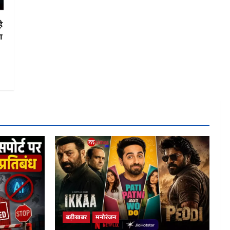
ै
ा
बड़ीखबर
मनोरंजन