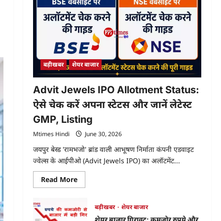
बड़ीखबर
शेयर बाजार
Advit Jewels IPO Allotment Status:
ऐसे चेक करें अपना स्टेटस और जानें लेटेस्ट
GMP, Listing
Mtimes Hindi
June 30, 2026
जयपुर बेस्ड 'रामभजो' ब्रांड वाली आभूषण निर्माता कंपनी एडवाइट
ज्वेल्स के आईपीओ (Advit Jewels IPO) का अलॉटमेंट...
Read
Read More
more
about
Advit
Jewels
बड़ीखबर
शेयर बाजार
IPO
शेयर बाजार गिरावट: कमजोर रुपये और
Allotment