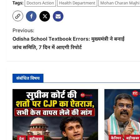
Tags:
Doctors Action
Health Department
Mohan Charan Majhi
P
Previous:
Odisha School Textbook Errors: मुख्यमंत्री ने बनाई
o
जांच समिति, 7 दिन में आएगी रिपोर्ट
s
t
n
संबंधित विषय
a
v
i
g
a
कैरियर
बड़ीखबर
देश
बड़ीखबर