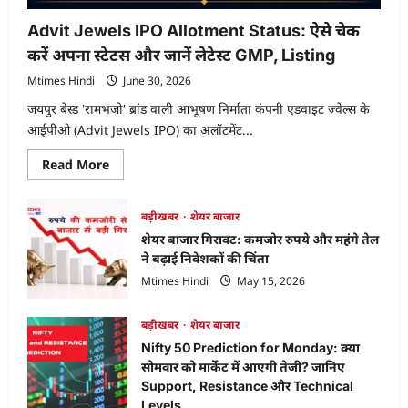
Advit Jewels IPO Allotment Status: ऐसे चेक
करें अपना स्टेटस और जानें लेटेस्ट GMP, Listing
Mtimes Hindi
June 30, 2026
जयपुर बेस्ड 'रामभजो' ब्रांड वाली आभूषण निर्माता कंपनी एडवाइट ज्वेल्स के
आईपीओ (Advit Jewels IPO) का अलॉटमेंट...
Read
Read More
more
about
Advit
Jewels
बड़ीखबर
शेयर बाजार
IPO
शेयर बाजार गिरावट: कमजोर रुपये और महंगे तेल
Allotment
Status:
ने बढ़ाई निवेशकों की चिंता
ऐसे
चेक
Mtimes Hindi
May 15, 2026
करें
अपना
स्टेटस
बड़ीखबर
शेयर बाजार
और
जानें
Nifty 50 Prediction for Monday: क्या
लेटेस्ट
GMP,
सोमवार को मार्केट में आएगी तेजी? जानिए
Listing
Support, Resistance और Technical
Levels